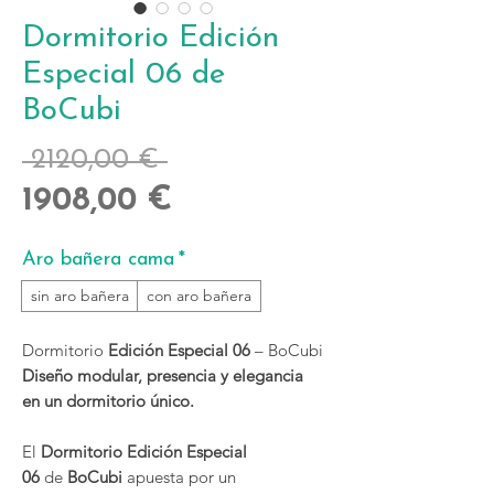
Dormitorio Edición
Especial 06 de
BoCubi
Precio
 2120,00 € 
Precio
1908,00 €
de
Aro bañera cama
*
oferta
sin aro bañera
con aro bañera
Dormitorio
Edición Especial 06
– BoCubi
Diseño modular, presencia y elegancia
en un dormitorio único.
El
Dormitorio Edición Especial
06
de
BoCubi
apuesta por un