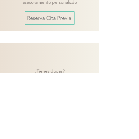
asesoramiento personalizdo
Reserva Cita Previa
¿Tienes dudas?
Contacta con nuestro equipo y te
ayudaremos a encontrar la mejor solución
para tu proyecto.
Contacto
Volver a catálogo