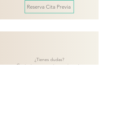
Reserva Cita Previa
¿Tienes dudas?
Contacta con nuestro equipo y te
ayudaremos a encontrar la mejor solución
para tu proyecto.
Contacto
Volver a catálogo