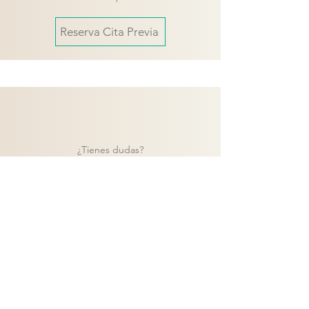
Reserva Cita Previa
¿Tienes dudas?
Contacta con nuestro equipo y te
ayudaremos a encontrar la mejor solución
para tu proyecto.
Contacto
Volver a catálogo