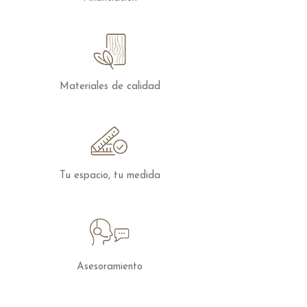
Disponible en todas las medidas de
colchón, la Cama Pelusso se adapta a
cada necesidad, manteniendo intacta su
esencia: un descanso profundo, cómodo
y visualmente sereno.
Materiales de calidad
Una pieza pensada para quienes buscan
algo más que una cama: un espacio
donde desconectar, relajarse y sentirse
realmente en casa.
Tu espacio, tu medida
Las camas tapizadas se pueden
configurar en cuanto a medidas y
acabados, para solicitar presupuesto con
otras características puedes
contactar
con nosotros.
Asesoramiento