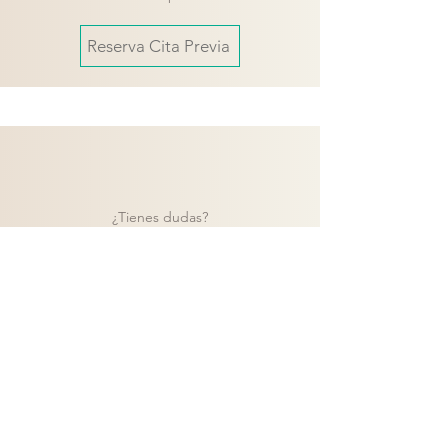
Reserva Cita Previa
¿Tienes dudas?
Contacta con nuestro equipo y te
ayudaremos a encontrar la mejor solución
para tu proyecto.
Contacto
Volver a catálogo